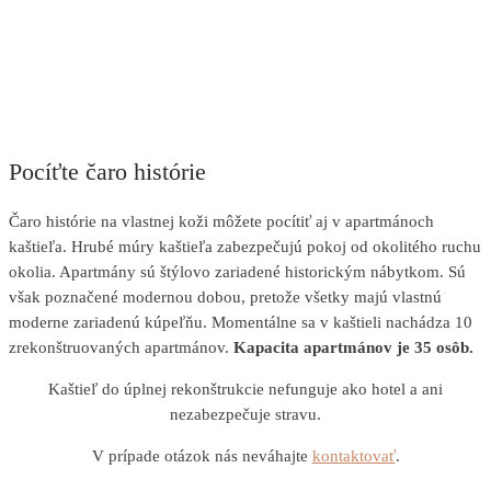
Domov
Interiéry & apartmány
Pocíťte čaro histórie
Čaro histórie na vlastnej koži môžete pocítiť aj v apartmánoch
kaštieľa. Hrubé múry kaštieľa zabezpečujú pokoj od okolitého ruchu
okolia. Apartmány sú štýlovo zariadené historickým nábytkom. Sú
však poznačené modernou dobou, pretože všetky majú vlastnú
moderne zariadenú kúpeľňu. Momentálne sa v kaštieli nachádza 10
zrekonštruovaných apartmánov.
Kapacita apartmánov je 35 osôb.
Kaštieľ do úplnej rekonštrukcie nefunguje ako hotel a ani
nezabezpečuje stravu.
V prípade otázok nás neváhajte
kontaktovať
.