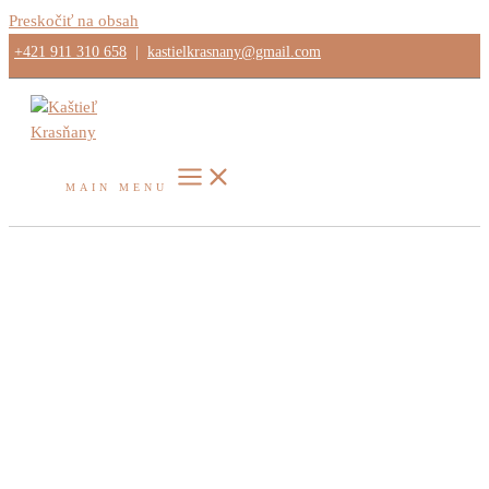
Preskočiť na obsah
+421 911 310 658
|
kastielkrasnany@gmail.com
MAIN MENU
Interiéry & apartmány