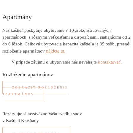
Apartmány
Náš kaštieľ poskytuje ubytovanie v 10 zrekonštruovaných
apartmánoch, s rôznymi veľkosťami a dispozíciami, siahajúcimi od 2
do 6 lôžok. Celková ubytovacia kapacita kaštieľa je 35 osôb, presné
nájdete tu.
rozloženie aparmátnov
V prípade záujmu o ubytovanie nás neváhajte
kontaktovať
.
Rozloženie apartmánov
ZOBRAZIŤ ROZLOŽENIE
APARTMÁNOV
Rezervujte si nezáväzne Vašu svadbu snov
v Kaštieli Krasňany