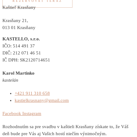
REZERVOVAŤ TERAZ
Kaštieľ Krasňany
Krasňany 21,
013 01 Krasňany
KASTELLO, s.r.o.
IČO: 514 491 37
DIČ: 212 071 46 51
IČ DPH: SK2120714651
Karol Martinko
kastelán
+421 911 310 658
kastielkrasnany@gmail.com
Facebook
Instagram
Rozhodnutím sa pre svadbu v kaštieli Krasňany získate to, že Váš
deň bude pre Vás aj Vašich hostí niečím výnimočným.