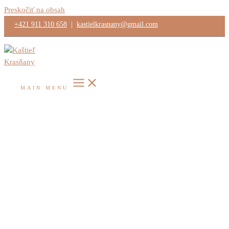
Preskočiť na obsah
+421 911 310 658
|
kastielkrasnany@gmail.com
MAIN MENU
Deň:
23. júla 2024