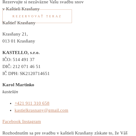
Rezervujte si nezáväzne Vašu svadbu snov
v Kaštieli Krasňany
REZERVOVAŤ TERAZ
Kaštieľ Krasňany
Krasňany 21,
013 01 Krasňany
KASTELLO, s.r.o.
IČO: 514 491 37
DIČ: 212 071 46 51
IČ DPH: SK2120714651
Karol Martinko
kastelán
+421 911 310 658
kastielkrasnany@gmail.com
Facebook
Instagram
Rozhodnutím sa pre svadbu v kaštieli Krasňany získate to, že Váš