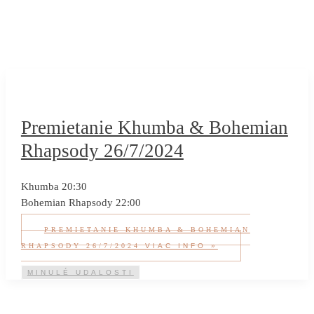
Domov
2024
júl
23
Premietanie Khumba & Bohemian
Rhapsody 26/7/2024
Khumba 20:30
Bohemian Rhapsody 22:00
PREMIETANIE KHUMBA & BOHEMIAN
RHAPSODY 26/7/2024
VIAC INFO »
MINULÉ UDALOSTI